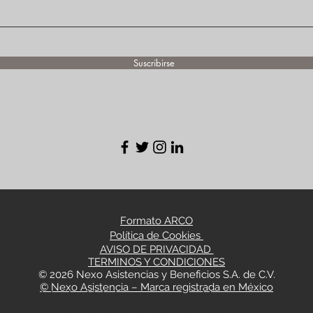
Suscribirse
Formato ARCO
Política de Cookies
AVISO DE PRIVACIDAD
TERMINOS Y CONDICIONES
© 2026
Nexo Asistencias y Beneficios S.A. de C.V.
​© Nexo Asistencia – Marca registrada en México
Helvetica Light is an easy-to-read font,
with tall and narrow letters, that works